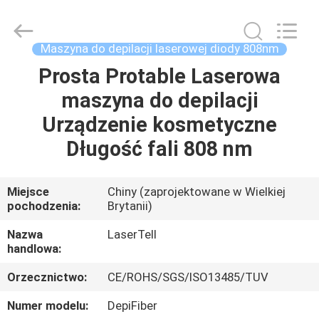
Co.,
Ltd..
All
Rights
Reserved.
Maszyna do depilacji laserowej diody 808nm
Developed
by
Prosta Protable Laserowa
DOM
ECER
maszyna do depilacji
PRODUKTY
Urządzenie kosmetyczne
Długość fali 808 nm
O
NAS
Miejsce
Chiny (zaprojektowane w Wielkiej
pochodzenia:
Brytanii)
WYCIECZKA
Nazwa
LaserTell
handlowa:
PO
Orzecznictwo:
CE/ROHS/SGS/ISO13485/TUV
FABRYCE
Numer modelu:
DepiFiber