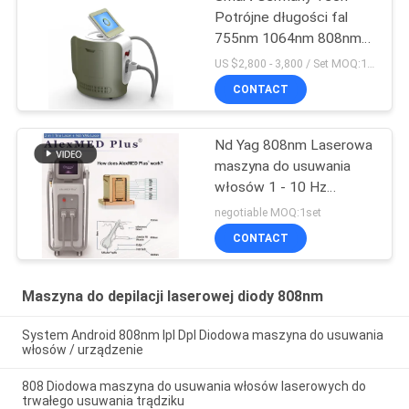
Potrójne długości fal
755nm 1064nm 808nm
Diody laserowe usuwanie
US $2,800 - 3,800 / Set MOQ:1 zestawy
włosów System
CONTACT
luksusowy kolor
Nd Yag 808nm Laserowa
maszyna do usuwania
włosów 1 - 10 Hz
Częstotliwość 10 - 300
negotiable MOQ:1set
ms Szerokość impulsu
CONTACT
Maszyna do depilacji laserowej diody 808nm
System Android 808nm Ipl Dpl Diodowa maszyna do usuwania
włosów / urządzenie
808 Diodowa maszyna do usuwania włosów laserowych do
trwałego usuwania trądziku