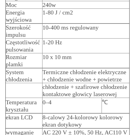
Moc
240w
Energia
1-80 J / cm2
wyjściowa
Szerokość
10-400 ms regulowany
impulsu
Częstotliwość
1-20 Hz
pulsowania
Rozmiar
10 x 10 mm
plamki
System
Termiczne chłodzenie elektryczne
chłodzenia
+ chłodzenie wodne + powietrze
chłodzenie + szafirowe chłodzenie
kontaktowe głowicy laserowej
Temperatura
0–4
℃
kryształu
ekran LCD
8-calowy 24-kolorowy kolorowy
ekran dotykowy
wymaganie
AC 220 V ± 10%, 50 Hz, AC110 V