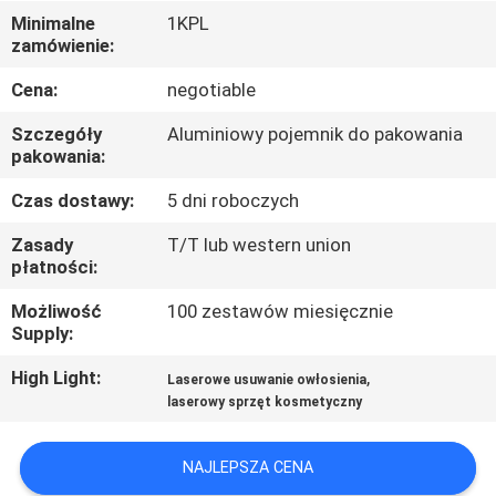
KONTROLA
Minimalne
1KPL
zamówienie:
JAKOŚCI
Cena:
negotiable
SITEMAP
Szczegóły
Aluminiowy pojemnik do pakowania
pakowania:
PRIVACY
Czas dostawy:
5 dni roboczych
POLICY
Zasady
T/T lub western union
płatności:
Możliwość
100 zestawów miesięcznie
Supply:
High Light:
,
Laserowe usuwanie owłosienia
laserowy sprzęt kosmetyczny
NAJLEPSZA CENA