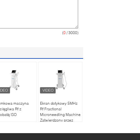
(
0
/ 3000)
amkowa maszyna
Ekran dotykowy 5MHz
ciągliwa Rf z
Rf Fractional
obatą ISO
Microneedling Machine
Zatwierdzony przez
FDA