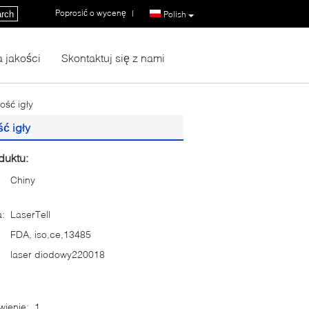
Poprosić o wycenę
|
rch
Polish
a jakości
Skontaktuj się z nami
ość igły
ć igły
duktu:
Chiny
:
LaserTell
FDA, iso,ce,13485
laser diodowy220018
ienie:
1