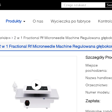
6
Sea
Produkty
O nas
Wycieczka po fabryce
Kontrol
2 w 1 Fractional Rf Microneedle Machine Regulowana głębok
plająca
2 w 1 Fractional Rf Microneedle Machine Regulowana głębokoś
Szczegóły Pro
Miejsce
pochodzenia:
Nazwa handlowa
Orzecznictwo:
Numer modelu:
Zapłata:
Minimalne zamów