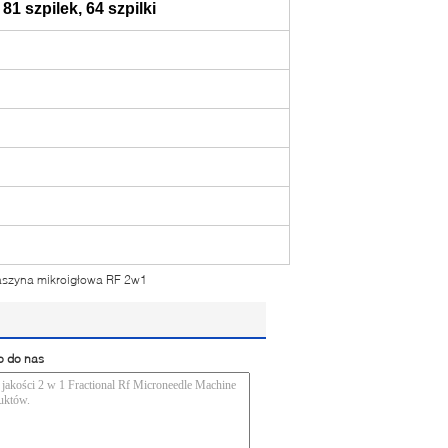
 81 szpilek, 64 szpilki
szyna mikroigłowa RF 2w1
o do nas