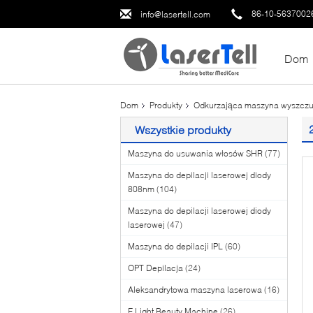
86-10-5637002
info@lasertell.com
Dom
Dom
Produkty
Odkurzająca maszyna wyszczu
Wszystkie produkty
Maszyna do usuwania włosów SHR
(77)
Maszyna do depilacji laserowej diody
808nm
(104)
Maszyna do depilacji laserowej diody
laserowej
(47)
Maszyna do depilacji IPL
(60)
OPT Depilacja
(24)
Aleksandrytowa maszyna laserowa
(16)
E Light Beauty Machine
(26)