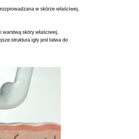
j rozprowadzana w skórze właściwej,
i warstwą skóry właściwej,
ejsze.
struktura igły jest łatwa do