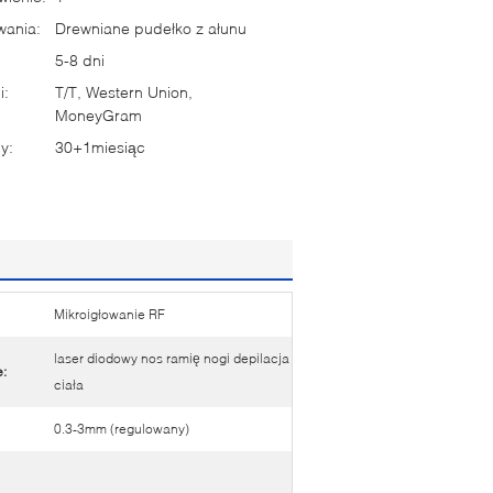
wania:
Drewniane pudełko z ałunu
5-8 dni
i:
T/T, Western Union,
MoneyGram
y:
30+1miesiąc
Mikroigłowanie RF
laser diodowy nos ramię nogi depilacja
:
ciała
0.3-3mm (regulowany)