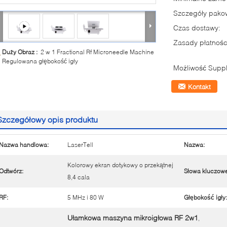
Szczegóły pako
Czas dostawy:
Zasady płatnośc
Duży Obraz :
2 w 1 Fractional Rf Microneedle Machine
Regulowana głębokość igły
Możliwość Suppl
Kontakt
Szczegółowy opis produktu
Nazwa handlowa:
LaserTell
Nazwa:
Kolorowy ekran dotykowy o przekątnej
Odtwórz:
Słowa kluczowe
8,4 cala
RF:
5 MHz i 80 W
Głębokość igły:
Ułamkowa maszyna mikroigłowa RF 2w1
,