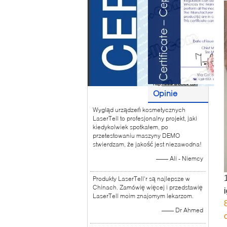
Opinie
Wygląd urządzeń kosmetycznych
klientów
LaserTell to profesjonalny projekt, jaki
kiedykolwiek spotkałem, po
przetestowaniu maszyny DEMO
stwierdzam, że jakość jest niezawodna!
—— Ali - Niemcy
Produkty LaserTell'r są najlepsze w
Chinach. Zamówię więcej i przedstawię
LaserTell moim znajomym lekarzom.
—— Dr Ahmed