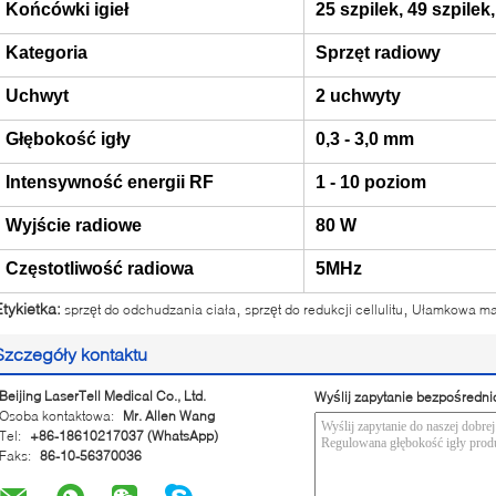
Końcówki igieł
25 szpilek, 49 szpilek,
Kategoria
Sprzęt radiowy
Uchwyt
2 uchwyty
Głębokość igły
0,3 - 3,0 mm
Intensywność energii RF
1 - 10 poziom
Wyjście radiowe
80 W
Częstotliwość radiowa
5MHz
,
,
Etykietka:
sprzęt do odchudzania ciała
sprzęt do redukcji cellulitu
Ułamkowa ma
Szczegóły kontaktu
Beijing LaserTell Medical Co., Ltd.
Wyślij zapytanie bezpośredni
Osoba kontaktowa:
Mr. Allen Wang
Tel:
+86-18610217037 (WhatsApp)
Faks:
86-10-56370036