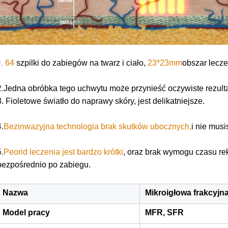
.
64
szpilki do zabiegów na twarz i ciało,
23*23mm
obszar lecze
2.
Jedna obróbka tego uchwytu może przynieść oczywiste rezulta
3. Fioletowe światło do naprawy skóry, jest delikatniejsze.
4.
Bezinwazyjna technologia brak skutków ubocznych,
i nie musi
5.
Peorid leczenia jest bardzo krótki
, oraz brak wymogu czasu re
bezpośrednio po zabiegu.
Nazwa
Mikroigłowa frakcyj
Model pracy
MFR, SFR