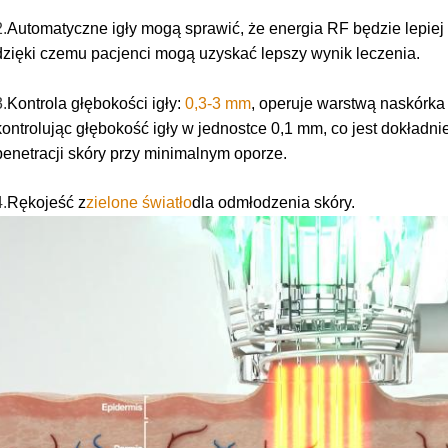
2.
Automatyczne igły mogą sprawić, że energia RF będzie lepie
dzięki czemu pacjenci mogą uzyskać lepszy wynik leczenia.
3.
Kontrola głębokości igły:
0,3-3 mm
, operuje warstwą naskórka 
kontrolując głębokość igły w jednostce 0,1 mm, co jest dokładni
penetracji skóry przy minimalnym oporze.
4.
Rękojeść z
zielone światło
dla odmłodzenia skóry.