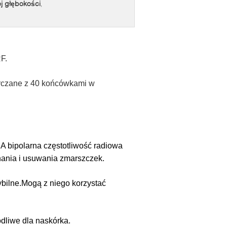
j głębokości
,
F.
arczane z 40 końcówkami w
.A bipolarna częstotliwość radiowa
nania i usuwania zmarszczek.
tybilne.Mogą z niego korzystać
odliwe dla naskórka.