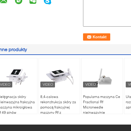
Inne produkty
ielęgnacja skóry
8,4-calowa
Popularna maszyna Ce
Uł
ieinwazyjna frakcyjna
rekonstrukcja skóry za
Fractional Rf
roz
aszyna mikroigłowa
pomocą frakcyjnej
Microneedle
apr
f 49 pinów
maszyny Rf z
nieinwazyjnie
mikroigłami