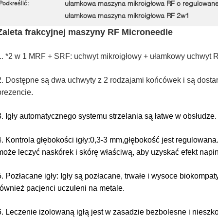
ułamkowa maszyna mikroigłowa RF o regulowane
Podkreślić:
ułamkowa maszyna mikroigłowa RF 2w1
Zaleta frakcyjnej maszyny RF Microneedle
1. *2 w 1 MRF + SRF: uchwyt mikroigłowy + ułamkowy uchwyt R
2. Dostępne są dwa uchwyty z 2 rodzajami końcówek i są dost
prezencie.
3. Igły automatycznego systemu strzelania są łatwe w obsłudze.
4. Kontrola głębokości igły:
0,3-3 mm
,
głębokość jest regulowana
może leczyć naskórek i skórę właściwą, aby uzyskać efekt napi
5. Pozłacane igły: Igły są pozłacane, trwałe i wysoce biokompa
również pacjenci uczuleni na metale.
6. Leczenie izolowaną igłą jest w zasadzie bezbolesne i nieszk