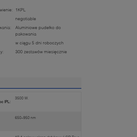
ienie:
1KPL
negotiable
wania:
Aluminiowe pudełko do
pakowania
w ciągu 5 dni roboczych
y:
300 zestawów miesięcznie
3500 W.
c IPL:
650–950 nm