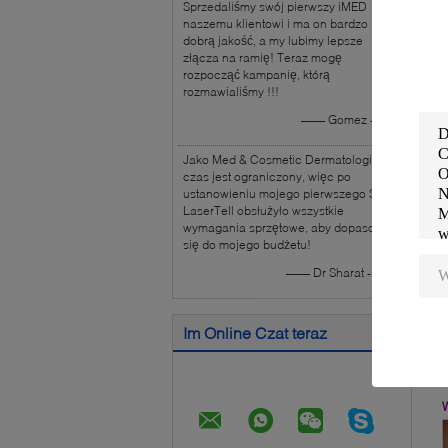
Sprzedaliśmy swój pierwszy iMED
S
naszemu klientowi i ma on bardzo
dobrą jakość, a my lubimy lepsze
t
złącza na ramię! Teraz mogę
p
rozpocząć kampanię, którą
rozmawialiśmy !!!
z
c
—— Gomez - USA
J
Jako Med & Cosmetic Dermatologist,
J
czas jest ograniczony, więc po
s
ustanowieniu mojego pierwszego Spa,
LaserTell obsłużyło wszystkie
i
wymagania sprzętowe, aby dopasować
r
się do mojego budżetu!
—— Dr Sharat - Indie
Im Online Czat teraz
A
●
W