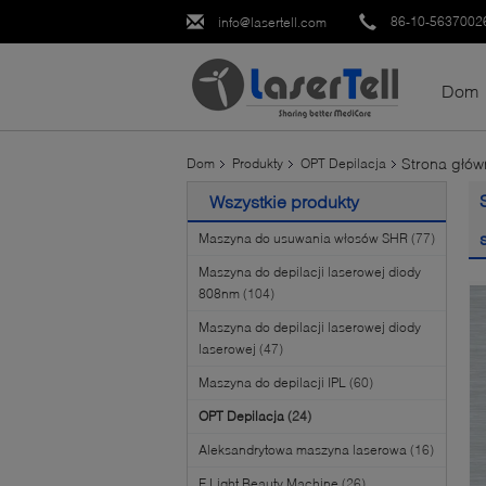
86-10-5637002
info@lasertell.com
Dom
Strona głów
Dom
Produkty
OPT Depilacja
Wszystkie produkty
Maszyna do usuwania włosów SHR
(77)
Maszyna do depilacji laserowej diody
808nm
(104)
Maszyna do depilacji laserowej diody
laserowej
(47)
Maszyna do depilacji IPL
(60)
OPT Depilacja
(24)
Aleksandrytowa maszyna laserowa
(16)
E Light Beauty Machine
(26)