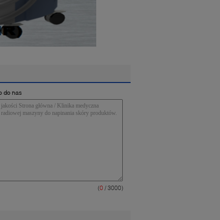
o do nas
(
0
/ 3000)