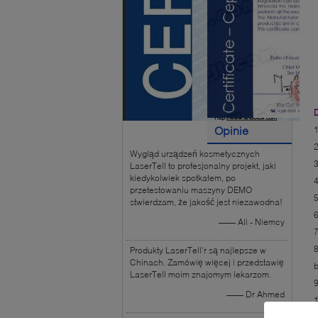
Opinie
Wygląd urządzeń kosmetycznych
klientów
LaserTell to profesjonalny projekt, jaki
kiedykolwiek spotkałem, po
4
przetestowaniu maszyny DEMO
5
stwierdzam, że jakość jest niezawodna!
—— Ali - Niemcy
7
8
Produkty LaserTell'r są najlepsze w
Chinach. Zamówię więcej i przedstawię
b
LaserTell moim znajomym lekarzom.
9
—— Dr Ahmed
1
C