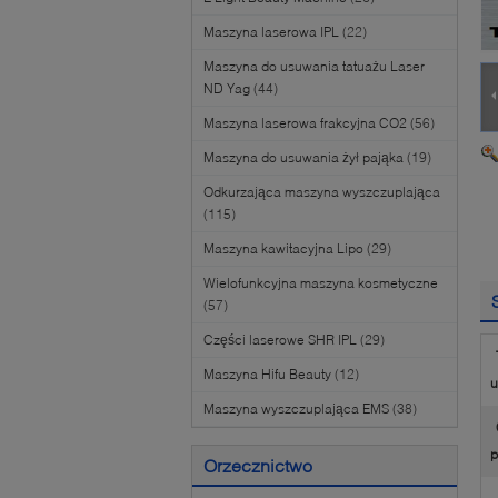
Maszyna laserowa IPL
(22)
Maszyna do usuwania tatuażu Laser
ND Yag
(44)
Maszyna laserowa frakcyjna CO2
(56)
Maszyna do usuwania żył pająka
(19)
Odkurzająca maszyna wyszczuplająca
(115)
Maszyna kawitacyjna Lipo
(29)
Wielofunkcyjna maszyna kosmetyczne
(57)
Części laserowe SHR IPL
(29)
Maszyna Hifu Beauty
(12)
u
Maszyna wyszczuplająca EMS
(38)
p
Orzecznictwo