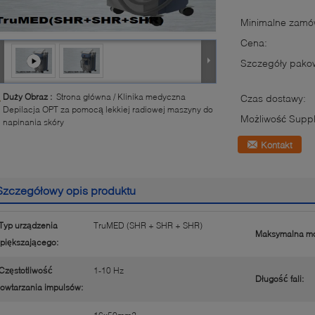
Minimalne zamów
Cena:
Szczegóły pako
Duży Obraz :
Strona główna / Klinika medyczna
Czas dostawy:
Depilacja OPT za pomocą lekkiej radiowej maszyny do
Możliwość Suppl
napinania skóry
Kontakt
Szczegółowy opis produktu
Typ urządzenia
TruMED (SHR + SHR + SHR)
Maksymalna mo
piększającego:
Częstotliwość
1-10 Hz
Długość fali:
owtarzania impulsów: