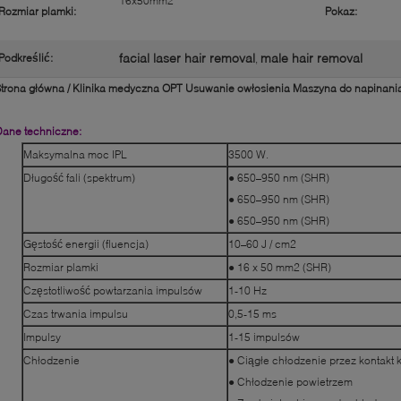
16x50mm2
Rozmiar plamki:
Pokaz:
facial laser hair removal
male hair removal
Podkreślić:
,
trona główna / Klinika medyczna OPT Usuwanie owłosienia Maszyna do napinania 
Dane techniczne:
Maksymalna moc IPL
3500 W.
Długość fali (spektrum)
● 650–950 nm (SHR)
● 650–950 nm (SHR)
● 650–950 nm (SHR)
Gęstość energii (fluencja)
10–60 J / cm2
Rozmiar plamki
● 16 x 50 mm2 (SHR)
Częstotliwość powtarzania impulsów
1-10 Hz
Czas trwania impulsu
0,5-15 ms
Impulsy
1-15 impulsów
Chłodzenie
● Ciągłe chłodzenie przez kontakt 
● Chłodzenie powietrzem