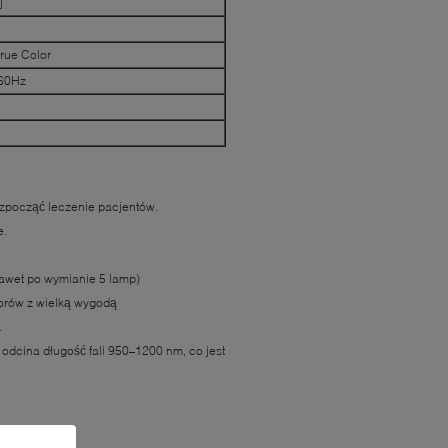
j
rue Color
 60Hz
zpocząć leczenie pacjentów.
e.
awet po wymianie 5 lamp)
orów z wielką wygodą
.
r odcina długość fali 950–1200 nm, co jest