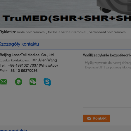
,
,
Etykietka:
male hair removal
facial laser hair removal
permanent hair removal
Szczegóły kontaktu
Beijing LaserTell Medical Co., Ltd.
Wyślij zapytanie bezpośredni
Osoba kontaktowa:
Mr. Allen Wang
Tel:
+86-18610217037 (WhatsApp)
Faks:
86-10-56370036
Inne produkty