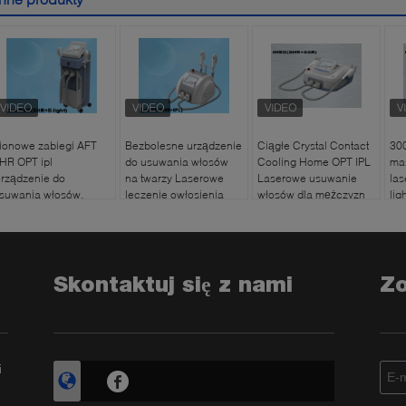
ionowe zabiegi AFT
Bezbolesne urządzenie
Ciągłe Crystal Contact
300
HR OPT ipl
do usuwania włosów
Cooling Home OPT IPL
mas
rządzenie do
na twarzy Laserowe
Laserowe usuwanie
las
suwania włosów,
leczenie owłosienia
włosów dla mężczyzn
lig
ntensywnie pulsująca
twarzy / nóg
iM
ekka maszyna do
suwania włosów
Skontaktuj się z nami
Z
i