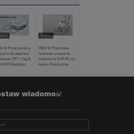
0 W Profesjonalna
2000 W Przenośne
zyna do depilacji
laserowe usuwanie
erowej OPT i Yag E-
owłosienia SHR IPL na
ht SHR Depilator
twarzy Praktycznie
ED
bezbolesne EpiMED
(SHR + IPL)
ostaw wiadomość