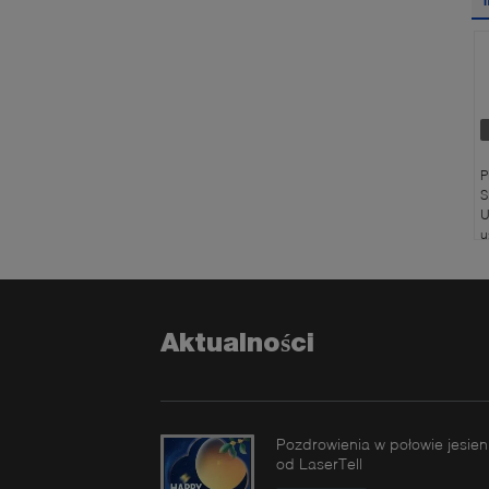
P
S
U
u
I
l
u
Aktualności
Pozdrowienia w połowie jesien
od LaserTell