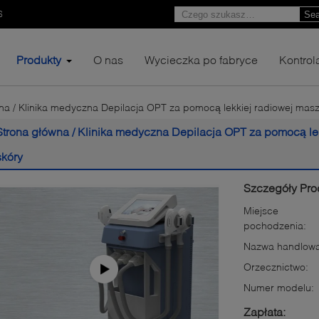
6
Sea
Produkty
O nas
Wycieczka po fabryce
Kontrol
na / Klinika medyczna Depilacja OPT za pomocą lekkiej radiowej mas
Strona główna / Klinika medyczna Depilacja OPT za pomocą le
skóry
Szczegóły Pro
Miejsce
pochodzenia:
Nazwa handlowa
Orzecznictwo:
Numer modelu:
Zapłata: