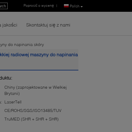
Poprosić o wycenę
|
rch
Polish
a jakości
Skontaktuj się z nami
zyny do napinania skóry
kkiej radiowej maszyny do napinania
duktu:
Chiny (zaprojektowane w Wielkiej
Brytanii)
:
LaserTell
CE/ROHS/SGS/ISO13485/TUV
TruMED (SHR + SHR + SHR)