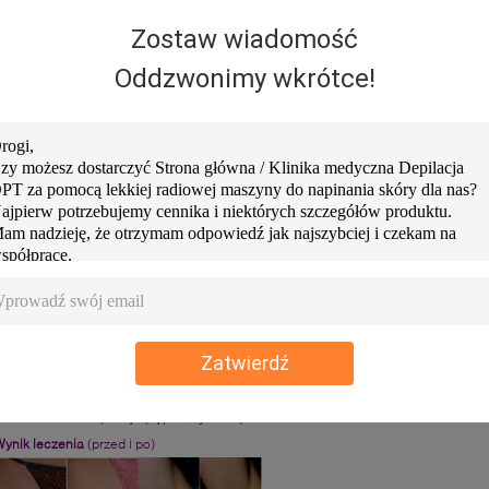
HR oznacza Super Hair Removal, technologię trwałego usuwania włosów, która o
Zostaw wiadomość
echnologię laserową i zalety metody pulsującego światła, osiągając praktycznie be
Oddzwonimy wkrótce!
ory były trudne, a nawet niemożliwe do usunięcia, można teraz leczyć. „In Motio
a pomocą lekkiej technologii. Zabieg jest przyjemniejszy niż w przypadku konwenc
hroniona.
ak działa SHR?
est to rewolucyjne podejście, które polega na bombardowaniu skóry dużą ilością n
trzałami, ale przy niskich dżulach, delikatnie podgrzewa mieszek włosowy do potr
 mrowienie, niektórzy klienci porównują go do ciepłego masażu. SHR wykorzystuje 
ękojeść zawsze porusza się po skórze.
Zatwierdź
plikacje
Tru
MED
:
 650-950 nm: Depilacja (Typ skóry III i IV)
ynik leczenia
(przed i po)