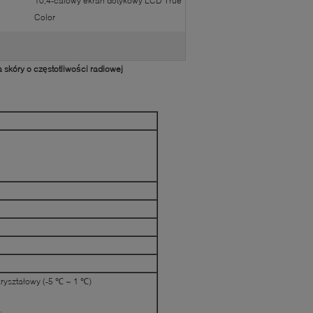
10,4-calowy ekran dotykowy LCD True
Color
skóry o częstotliwości radiowej
kryształowy (-5 ℃ ~ 1 ℃)