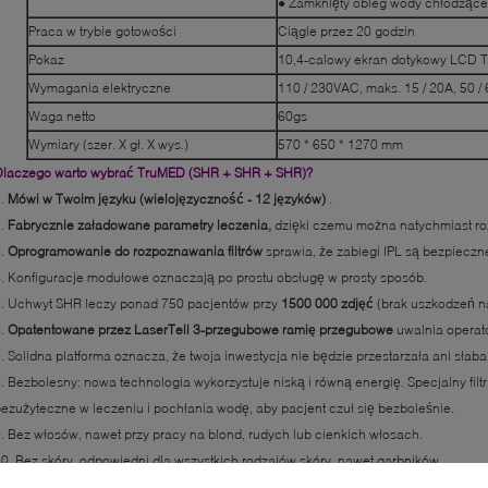
● Zamknięty obieg wody chłodzące
Praca w trybie gotowości
Ciągle przez 20 godzin
Pokaz
10,4-calowy ekran dotykowy LCD T
Wymagania elektryczne
110 / 230VAC, maks. 15 / 20A, 50 /
Waga netto
60gs
Wymiary (szer. X gł. X wys.)
570 * 650 * 1270 mm
Dlaczego warto wybrać TruMED (SHR + SHR + SHR)?
1.
Mówi w Twoim języku (wielojęzyczność - 12 języków)
.
2.
Fabrycznie załadowane parametry leczenia,
dzięki czemu można natychmiast ro
3.
Oprogramowanie do rozpoznawania filtrów
sprawia, że ​​zabiegi IPL są bezpieczn
. Konfiguracje modułowe oznaczają po prostu obsługę w prosty sposób.
. Uchwyt SHR leczy ponad 750 pacjentów przy
1500 000 zdjęć
(brak uszkodzeń n
6.
Opatentowane przez LaserTell 3-przegubowe ramię przegubowe
uwalnia operat
. Solidna platforma oznacza, że ​​twoja inwestycja nie będzie przestarzała ani słaba
. Bezbolesny: nowa technologia wykorzystuje niską i równą energię. Specjalny filt
ezużyteczne w leczeniu i pochłania wodę, aby pacjent czuł się bezboleśnie.
. Bez włosów, nawet przy pracy na blond, rudych lub cienkich włosach.
0. Bez skóry, odpowiedni dla wszystkich rodzajów skóry, nawet garbników.
o to jest SHR?