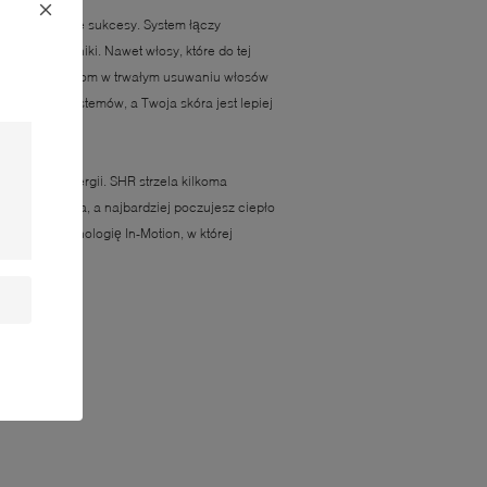
dnosi ogromne sukcesy. System łączy
zbolesne wyniki. Nawet włosy, które do tej
n” stanowi przełom w trwałym usuwaniu włosów
jonalnych systemów, a Twoja skóra jest lepiej
iszczącej energii. SHR strzela kilkoma
zebnego ciepła, a najbardziej poczujesz ciepło
również technologię In-Motion, w której