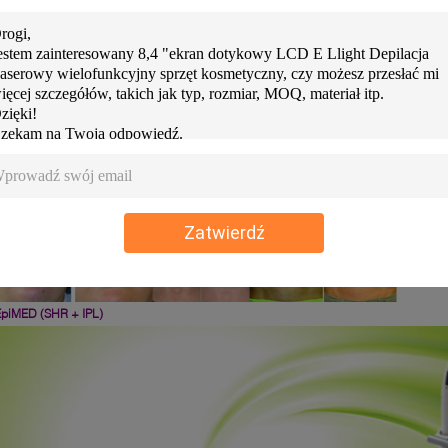
plikacje
iMED
:
●
650-950 nm: Depilacja (Typ skóry III i IV)
●
400-1200 nm: HR SR VR
ynik leczenia
(przed i po)
SHR i HR
Zatwierdź
SR
EpiMED (SHR + IPL)