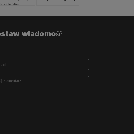
lofunkcyjna
szyna kosmetyczna
ostaw wiadomość