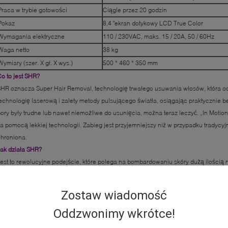
Praca w trybie gotowości
Ciągle przez 20 godzin
Pokaz
8,4 "ekran dotykowy LCD True Color
Wymagania elektryczne
110 / 230VAC, maks. 15 / 20A, 50 / 60Hz
Waga netto
38 kg
Wymiary (szer. X gł. X wys.)
500 * 460 * 350 mm
o to jest SHR?
HR oznacza Super Hair Removal, technologię trwałego usuwania włosów, która o
echnologię laserową i zalety metody pulsującego światła, osiągając praktycznie be
ory były trudne lub nawet niemożliwe do usunięcia, można teraz leczyć. „In Moti
a pomocą lekkiej technologii. Zabieg jest przyjemniejszy niż w przypadku tradycyj
hroniona.
ak działa SHR?
est to rewolucyjne podejście, które polega na bombardowaniu skóry dużą ilością n
trzałami, ale przy niskich dżulach, delikatnie podgrzewa mieszek włosowy do potr
 mrowienie, niektórzy klienci porównują go do ciepłego masażu. SHR wykorzystuje 
Zostaw wiadomość
ękojeść zawsze porusza się po skórze.
Oddzwonimy wkrótce!