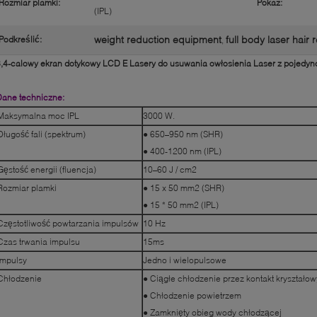
Rozmiar plamki:
Pokaz:
(IPL)
weight reduction equipment
full body laser hair
Podkreślić:
,
,4-calowy ekran dotykowy LCD E Lasery do usuwania owłosienia Laser z pojedy
Dane techniczne:
Maksymalna moc IPL
3000 W.
Długość fali (spektrum)
● 650–950 nm (SHR)
● 400-1200 nm (IPL)
Gęstość energii (fluencja)
10–60 J / cm2
Rozmiar plamki
● 15 x 50 mm2 (SHR)
● 15 * 50 mm2 (IPL)
Częstotliwość powtarzania impulsów
10 Hz
Czas trwania impulsu
15ms
Impulsy
Jedno i wielopulsowe
Chłodzenie
● Ciągłe chłodzenie przez kontakt kryształow
● Chłodzenie powietrzem
● Zamknięty obieg wody chłodzącej