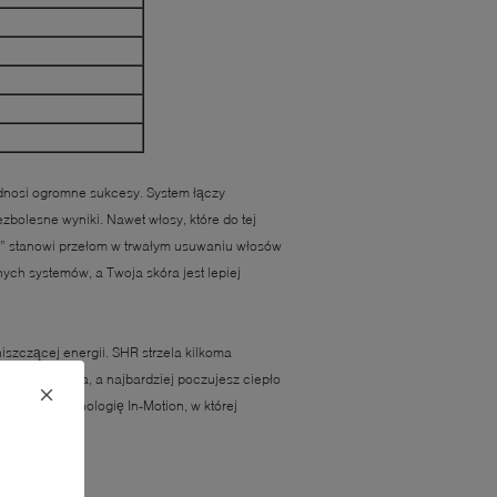
dnosi ogromne sukcesy. System łączy
zbolesne wyniki. Nawet włosy, które do tej
on” stanowi przełom w trwałym usuwaniu włosów
nych systemów, a Twoja skóra jest lepiej
iszczącej energii. SHR strzela kilkoma
zebnego ciepła, a najbardziej poczujesz ciepło
również technologię In-Motion, w której