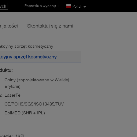
Poprosić o wycenę
|
rch
Polish
a jakości
Skontaktuj się z nami
unkcyjny sprzęt kosmetyczny
kcyjny sprzęt kosmetyczny
duktu:
Chiny (zaprojektowane w Wielkiej
Brytanii)
:
LaserTell
CE/ROHS/SGS/ISO13485/TUV
EpiMED (SHR + IPL)
ienie:
1KPL