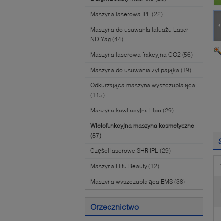
Maszyna laserowa IPL
(22)
Maszyna do usuwania tatuażu Laser
ND Yag
(44)
Maszyna laserowa frakcyjna CO2
(56)
Maszyna do usuwania żył pająka
(19)
Odkurzająca maszyna wyszczuplająca
(115)
Maszyna kawitacyjna Lipo
(29)
Wielofunkcyjna maszyna kosmetyczne
(57)
Części laserowe SHR IPL
(29)
Maszyna Hifu Beauty
(12)
Maszyna wyszczuplająca EMS
(38)
Orzecznictwo