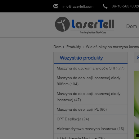
86-10-5637002
info@lasertell.com
Dom
Dom
Produkty
Wielofunkcyjna maszyna kosm
Wszystkie produkty
Maszyna do usuwania włosów SHR
(77)
Maszyna do depilacji laserowej diody
808nm
(104)
Maszyna do depilacji laserowej diody
laserowej
(47)
Maszyna do depilacji IPL
(60)
OPT Depilacja
(24)
Aleksandrytowa maszyna laserowa
(16)
E Light Beauty Machine
(26)