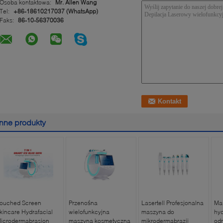
Osoba kontaktowa:
Mr. Allen Wang
Tel:
+86-18610217037 (WhatsApp)
Faks:
86-10-56370036
Inne produkty
ouched Screen
Przenośna
Lasertell Profesjonalna
Ma
kincare Hydrafacial
wielofunkcyjna
maszyna do
hyd
icrodermabrasion
maszyna kosmetyczna
mikrodermabrazji
odm