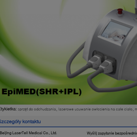
,
,
Etykietka:
sprzęt do odchudzania
laserowe usuwanie owłosienia na całe ciało
m
Szczegóły kontaktu
Beijing LaserTell Medical Co., Ltd.
Wyślij zapytanie bezpośredni