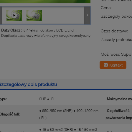
Cena:
Szczegóły pako
Duży Obraz :
8,4 "ekran dotykowy LCD E Llight
Czas dostawy:
Depilacja Laserowy wielofunkcyjny sprzęt kosmetyczny
Zasady płatnośc
Możliwość Suppl
Kontakt
Szczegółowy opis produktu
typu:
SHR + IPL
Maksymalna mo
● 650–950 nm (SHR) ● 400–1200 nm
Częstotliwość
Długość fali:
(IPL)
powtarzania imp
● 15 x 50 mm2 (SHR) ● 15 * 50 mm2