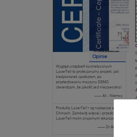
C
S
Opinie
t
Wygląd urządzeń kosmetycznych
klientów
p
LaserTell to profesjonalny projekt, jaki
z
kiedykolwiek spotkałem, po
przetestowaniu maszyny DEMO
c
stwierdzam, że jakość jest niezawodna!
J
—— Ali - Niemcy
J
s
Produkty LaserTell'r są najlepsze w
i
Chinach. Zamówię więcej i przedstawię
LaserTell moim znajomym lekarzom.
r
—— Dr Ahmed