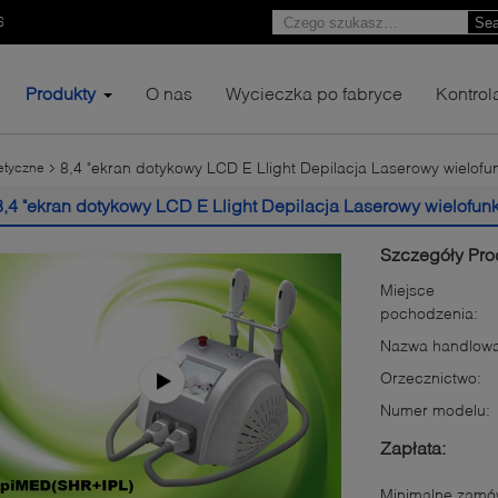
6
Sea
Produkty
O nas
Wycieczka po fabryce
Kontrol
8,4 "ekran dotykowy LCD E Llight Depilacja Laserowy wielof
etyczne
8,4 "ekran dotykowy LCD E Llight Depilacja Laserowy wielofun
Szczegóły Pro
Miejsce
pochodzenia:
Nazwa handlowa
Orzecznictwo:
Numer modelu:
Zapłata:
Minimalne zamów