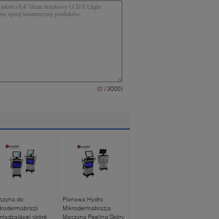
(
0
/ 3000)
szyna do
Pionowa Hydro
rodermabrazji
Mikrodermabrazja
ładzającej skórę,
Maszyna Peeling Skóry