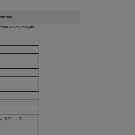
 removal
nczym wielopulsowym
y (-5 ℃ ~ 1 ℃)