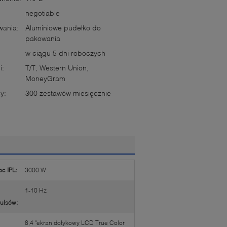
negotiable
wania:
Aluminiowe pudełko do
pakowania
w ciągu 5 dni roboczych
i:
T/T, Western Union,
MoneyGram
y:
300 zestawów miesięcznie
c IPL:
3000 W.
1-10 Hz
ulsów:
8,4 "ekran dotykowy LCD True Color