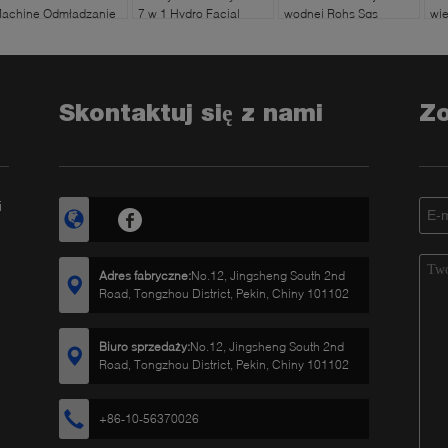
achine Odmładzanie
7 w 1 Hydro Facial
wodnej Rohs Sgs
wie
kóry
Machine
ma
Skontaktuj się z nami
Z
i
Adres fabryczne:
No.12, Jingsheng South 2nd
Road, Tongzhou District, Pekin, Chiny 101102
Biuro sprzedaży:
No.12, Jingsheng South 2nd
Road, Tongzhou District, Pekin, Chiny 101102
+86-10-56370026