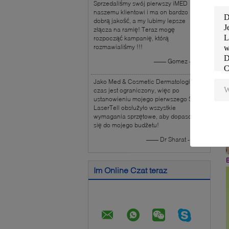
Sprzedaliśmy swój pierwszy iMED
naszemu klientowi i ma on bardzo
dobrą jakość, a my lubimy lepsze
złącza na ramię! Teraz mogę
A
rozpocząć kampanię, którą
rozmawialiśmy !!!
—— Gomez - USA
W
Jako Med & Cosmetic Dermatologist,
czas jest ograniczony, więc po
ustanowieniu mojego pierwszego Spa,
LaserTell obsłużyło wszystkie
wymagania sprzętowe, aby dopasować
się do mojego budżetu!
—— Dr Sharat - Indie
Im Online Czat teraz