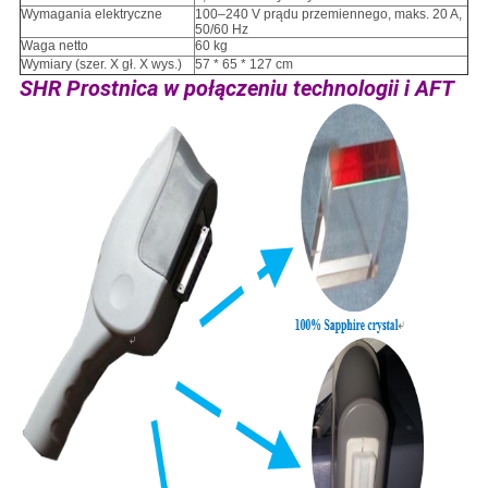
Wymagania elektryczne
100–240 V prądu przemiennego, maks. 20 A,
50/60 Hz
Waga netto
60 kg
Wymiary (szer. X gł. X wys.)
57 * 65 * 127 cm
SHR Prostnica w połączeniu technologii i AFT