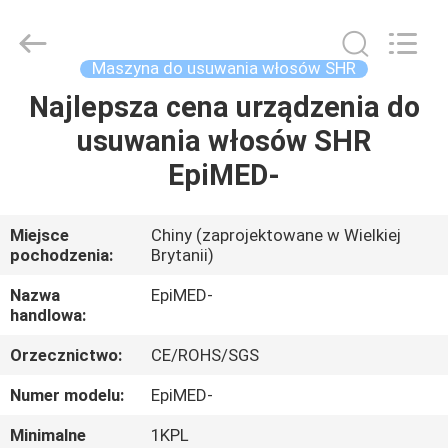
supplier.
Copyright
©
2015
-
Maszyna do usuwania włosów SHR
2025
Beijing
LaserTell
Najlepsza cena urządzenia do
DOM
Medical
Co.,
usuwania włosów SHR
Ltd..
All
Rights
PRODUKTY
EpiMED-
Reserved.
Developed
by
ECER
O
Miejsce
Chiny (zaprojektowane w Wielkiej
pochodzenia:
Brytanii)
NAS
Nazwa
EpiMED-
handlowa:
WYCIECZKA
Orzecznictwo:
CE/ROHS/SGS
PO
FABRYCE
Numer modelu:
EpiMED-
Minimalne
1KPL