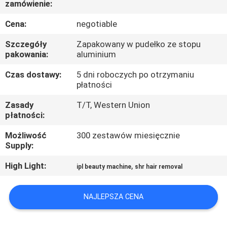
zamówienie:
KONTROLA
JAKOŚCI
Cena:
negotiable
Szczegóły
Zapakowany w pudełko ze stopu
SITEMAP
pakowania:
aluminium
Czas dostawy:
5 dni roboczych po otrzymaniu
płatności
PRIVACY
POLICY
Zasady
T/T, Western Union
płatności:
Możliwość
300 zestawów miesięcznie
Supply:
High Light:
,
ipl beauty machine
shr hair removal
NAJLEPSZA CENA