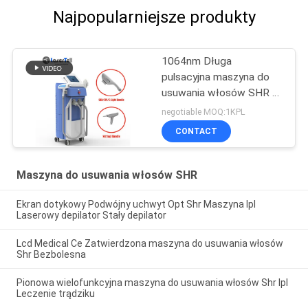
Najpopularniejsze produkty
1064nm Długa
pulsacyjna maszyna do
usuwania włosów SHR Q
Switch Nd Yag Laser do
negotiable MOQ:1KPL
usuwania tatuaży
CONTACT
Maszyna do usuwania włosów SHR
Ekran dotykowy Podwójny uchwyt Opt Shr Maszyna Ipl
Laserowy depilator Stały depilator
Lcd Medical Ce Zatwierdzona maszyna do usuwania włosów
Shr Bezbolesna
Pionowa wielofunkcyjna maszyna do usuwania włosów Shr Ipl
Leczenie trądziku