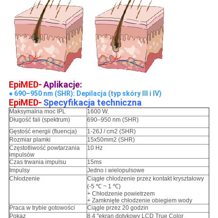
EpiMED-
Aplikacje:
●
690–950 nm (SHR): Depilacja (typ skóry III i IV)
EpiMED-
Specyfikacja techniczna
Maksymalna moc IPL
1600 W.
Długość fali (spektrum)
690–950 nm (SHR)
Gęstość energii (fluencja)
1-26J / cm2 (SHR)
Rozmiar plamki
15x50mm2 (SHR)
Częstotliwość powtarzania
10 Hz
impulsów
Czas trwania impulsu
15ms
Impulsy
Jedno i wielopulsowe
Chłodzenie
Ciągłe chłodzenie przez kontakt kryształowy
(-5 ℃ ~ 1 ℃)
+ Chłodzenie powietrzem
+ Zamknięte chłodzenie obiegiem wody
Praca w trybie gotowości
Ciągle przez 20 godzin
Pokaz
8,4 "ekran dotykowy LCD True Color