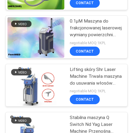
KONTROLA
CONTACT
JAKOŚCI
0.1μM Maszyna do
frakcjonowanej laserowej
SITEMAP
wymiany powierzchni
Erbium Co2 z
negotiable MOQ:1KPL
cyrkulującym
PRIVACY
CONTACT
chłodzeniem wodnym
POLICY
Lifting skóry Shr Laser
Machine Trwała maszyna
do usuwania włosów
Leczenie trądziku
negotiable MOQ:1KPL
CONTACT
Stabilna maszyna Q
Switch Nd Yag Laser
Machine Przenośna