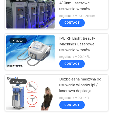
430nm Laserowe
usuwanie włosów
Maszyna Ipl
negotiable MOQ:1 zestaw
CONTACT
IPL RF Elight Beauty
Machines Laserowe
usuwanie włosów
Laserowe odnawianie
negotiable MOQ:1KPL
skóry
CONTACT
Bezbolesna maszyna do
usuwania włosów Ipl /
laserowa depilacja
włosów Łatwa instalacja
negotiable MOQ:1KPL
CONTACT