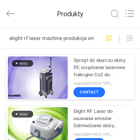
Co.,
Ltd..
All
Produkty
Rights
Reserved.
Developed
by
DOM
ECER
elight rf laser machine produkcja online
PRODUKTY
Sprzęt do skurczu skóry
RF, urządzenie laserowe
O
frakcyjne Co2 do
NAS
usuwania blizny
negotiable MOQ:1KPL
CONTACT
WYCIECZKA
Elight RF Laser do
PO
usuwania włosów
FABRYCE
Odmładzanie skóry
Zaostrzenie skóry
negotiable MOQ:1KPL