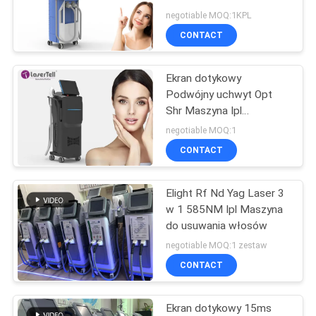
maszyna do usuwania
negotiable MOQ:1KPL
włosów z tatuażem 1 -
CONTACT
10 Hz
Ekran dotykowy
Podwójny uchwyt Opt
Shr Maszyna Ipl
Laserowy depilator Stały
negotiable MOQ:1
depilator
CONTACT
Elight Rf Nd Yag Laser 3
w 1 585NM Ipl Maszyna
do usuwania włosów
negotiable MOQ:1 zestaw
CONTACT
Ekran dotykowy 15ms