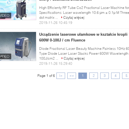
High Efficienty RF Tube Co2 Fractional Laser Machine fo
Specifications: Laser wavelength 10.6 μm ± 0.1μ M Three
dot matrix ...
Czytaj więcej
2019-11-26 10:45:19
Urządzenie laserowe ułamkowe w kształcie kropli
600W 0-100J / cm Fluence
Diode Fractional Laser Beauty Machine Painless 10Hz 6
Type Diode Laser Laser Stacks Power 600W Wavelength 
100J/cm2 ...
Czytaj więcej
2019-11-26 15:29:40
Page 1 of 6
|<
<<
1
2
3
4
5