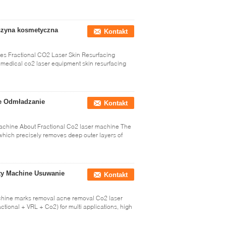
aszyna kosmetyczna
Kontakt
oes Fractional CO2 Laser Skin Resurfacing
 medical co2 laser equipment skin resurfacing
ne Odmładzanie
Kontakt
Machine About Fractional Co2 laser machine The
 which precisely removes deep outer layers of
ty Machine Usuwanie
Kontakt
chine marks removal acne removal Co2 laser
actional + VRL + Co2) for multi applications, high