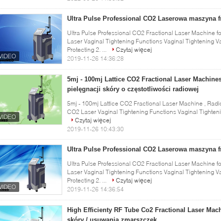
Ultra Pulse Professional CO2 Laserowa maszyna fr
Ultra Pulse Professional CO2 Fractional Laser Machine 
Laser Vaginal Tightening Functions Vaginal Tightening V
Protecting 2. ...
Czytaj więcej
2019-11-26 14:36:28
5mj - 100mj Lattice CO2 Fractional Laser Machines
pielęgnacji skóry o częstotliwości radiowej
5mj - 100mj Lattice CO2 Fractional Laser Machine , Radi
CO2 Laser Vaginal Tightening Functions Vaginal Tightenin
Czytaj więcej
2019-11-26 10:43:30
Ultra Pulse Professional CO2 Laserowa maszyna fr
Ultra Pulse Professional CO2 Fractional Laser Machine 
Laser Vaginal Tightening Functions Vaginal Tightening V
Protecting 2. ...
Czytaj więcej
2019-11-26 14:36:54
High Efficienty RF Tube Co2 Fractional Laser Ma
skóry / usuwania zmarszczek