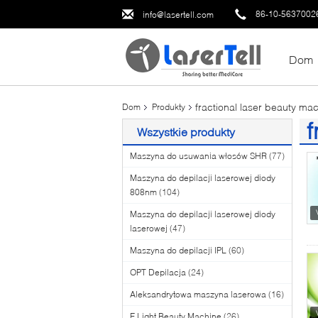
86-10-5637002
info@lasertell.com
Dom
fractional laser beauty ma
Dom
Produkty
f
Wszystkie produkty
(5
Maszyna do usuwania włosów SHR
(77)
Maszyna do depilacji laserowej diody
808nm
(104)
Maszyna do depilacji laserowej diody
laserowej
(47)
Maszyna do depilacji IPL
(60)
OPT Depilacja
(24)
Aleksandrytowa maszyna laserowa
(16)
E Light Beauty Machine
(26)