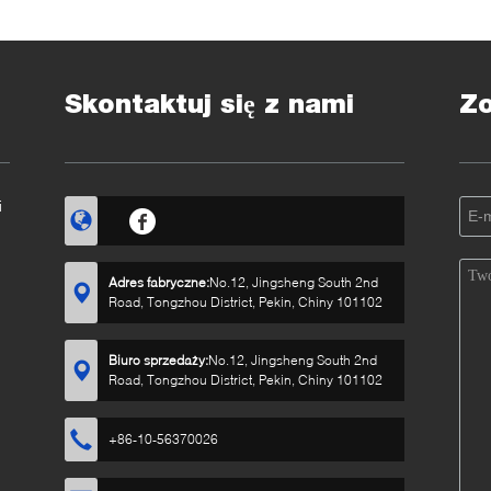
Skontaktuj się z nami
Z
i
Adres fabryczne:
No.12, Jingsheng South 2nd
Road, Tongzhou District, Pekin, Chiny 101102
Biuro sprzedaży:
No.12, Jingsheng South 2nd
Road, Tongzhou District, Pekin, Chiny 101102
+86-10-56370026