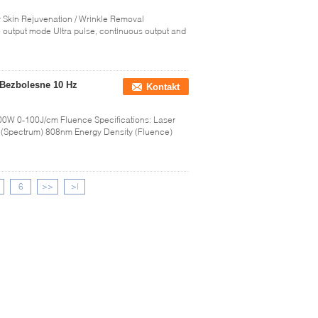
r Skin Rejuvenation / Wrinkle Removal
 output mode Ultra pulse, continuous output and
 Bezbolesne 10 Hz
Kontakt
00W 0-100J/cm Fluence Specifications: Laser
(Spectrum) 808nm Energy Density (Fluence)
6
>>
>|