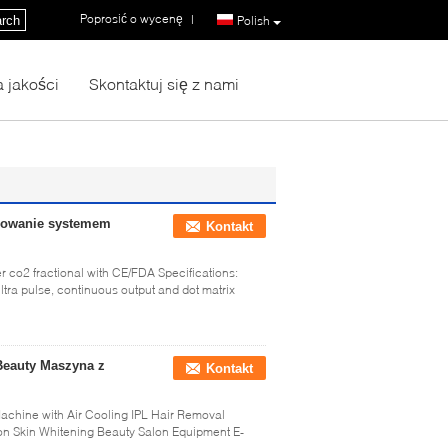
Poprosić o wycenę
|
rch
Polish
a jakości
Skontaktuj się z nami
erowanie systemem
Kontakt
er co2 fractional with CE/FDA Specifications:
ra pulse, continuous output and dot matrix
 Beauty Maszyna z
Kontakt
 Machine with Air Cooling IPL Hair Removal
n Skin Whitening Beauty Salon Equipment E-