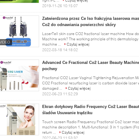
light IPL ...
Czytaj więcej
2019-11-26 10:15:07
Zatwierdzona przez Ce Iso frakcyjna laserowa m
Co2 do odnawiania powierzchni skóry
LaserTell skin care CO2 fractional laser machine How d
Machine work? The working principle of this dermatology
machine ...
Czytaj więcej
2022-03-18 14:18:02
Advanced Ce Fractional Co2 Laser Beauty Machi
pochwy
Fractional CO2 Laser Vaginal Tightening Rejuvenation 
CO2 Fractional resurfacing laser is carbon dioxide laser
damaged ...
Czytaj więcej
2022-06-23 11:52:29
Ekran dotykowy Radio Frequency Co2 Laser Beau
śladów Usuwanie trądziku
Touch screen Radio Frequency Fractional Co2 laser ma
machine description 1. Multi-functional: 3 in 1 system (Fr
return ...
Czytaj więcej
2022-06-23 11:53:32