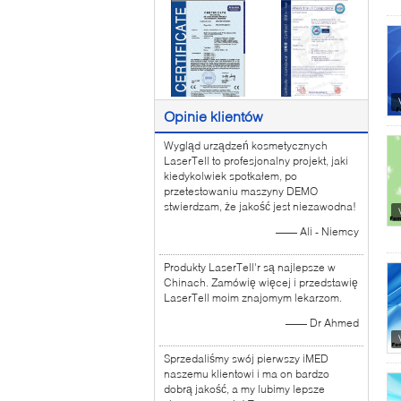
Opinie klientów
Wygląd urządzeń kosmetycznych
LaserTell to profesjonalny projekt, jaki
kiedykolwiek spotkałem, po
przetestowaniu maszyny DEMO
stwierdzam, że jakość jest niezawodna!
—— Ali - Niemcy
Produkty LaserTell'r są najlepsze w
Chinach. Zamówię więcej i przedstawię
LaserTell moim znajomym lekarzom.
—— Dr Ahmed
Sprzedaliśmy swój pierwszy iMED
naszemu klientowi i ma on bardzo
dobrą jakość, a my lubimy lepsze