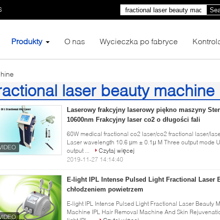
6
Sea
Produkty
O nas
Wycieczka po fabryce
Kontrol
chine
ractional laser beauty machine
3)
Laserowy frakcyjny laserowy piękno maszyny St
10600nm Frakcyjny laser co2 o długości fali
60W medical fractional co2 laser/co2 fractional laser/las
Laser wavelength 10.6 μm ± 0.1μ M Three output mode Ult
output ...
Czytaj więcej
2019-11-27 14:14:40
E-light IPL Intense Pulsed Light Fractional Laser
chłodzeniem powietrzem
E-light IPL Intense Pulsed Light Fractional Laser Beauty
Machine IPL Hair Removal Machine And Skin Rejuvenatio